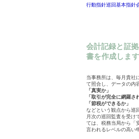
行動指針
巡回基本指針
申告書の作成
会計記録と証
書を作成しま
当事務所は、毎月貴社
て照合し、データの内
「真実か」
「取引が完全に網羅さ
「節税ができるか」
などという観点から巡
月次の巡回監査を受け
ては、税務当局から「
言われるレベルの高い