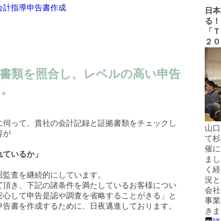
会計指導
申告書作成
日本
る！
にあたって
「Ｔ
２０
拠書類を照合し、レベルの高い申告
す。
に伺って、貴社の会計記録と証拠書類をチェックし
山口
容が
て杉
催に
れているか」
まし
く経
回監査を継続的にしています。
況と
て頂き、下記の諸条件を満たしているお客様につい
会社
安心して申告是認や調査を省略することがきる」と
事業
申告書を作成するために、日夜邁進しております。
きま