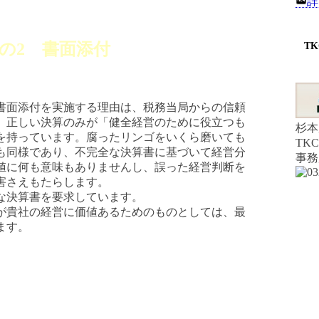
詳
条の2 書面添付
T
書面添付を実施する理由は、税務当局からの信頼
。正しい決算のみが「健全経営のために役立つも
杉本
を持っています。腐ったリンゴをいくら磨いても
TK
も同様であり、不完全な決算書に基づいて経営分
事務
値に何も意味もありませんし、誤った経営判断を
害さえもたらします。
な決算書を要求しています。
が貴社の経営に価値あるためのものとしては、最
ます。